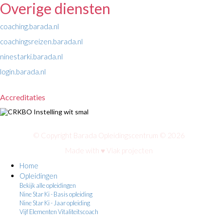
Overige diensten
coaching.barada.nl
coachingsreizen.barada.nl
ninestarki.barada.nl
login.barada.nl
Accreditaties
© Copyright Barada Opleidingscentrum © 2026
Made with ♥
Viak projecten
Home
Opleidingen
Bekijk alle opleidingen
Nine Star Ki - Basis opleiding
Nine Star Ki - Jaar opleiding
Vijf Elementen Vitaliteitscoach