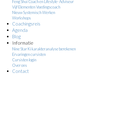
Feng Shui Coach en Lifestyle- Adviseur
Vijf Elementen Voedingscoach
Nieuw Systemisch Werken
Workshops
Coachingsreis
Agenda
Blog
Informatie
Nine Star Ki karakteranalyse berekenen
Ervaringen cursisten
Cursisten login
Over ons
Contact