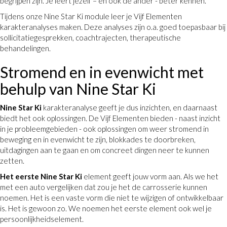
begrijpen zijn. Je leert jezelf – en ook de ander - beter kennen.
Tijdens onze Nine Star Ki module leer je Vijf Elementen
karakteranalyses maken. Deze analyses zijn o.a. goed toepasbaar bij
sollicitatiegesprekken, coachtrajecten, therapeutische
behandelingen.
Stromend en in evenwicht met
behulp van Nine Star Ki
Nine Star Ki
karakteranalyse geeft je dus inzichten, en daarnaast
biedt het ook oplossingen. De Vijf Elementen bieden - naast inzicht
in je probleemgebieden - ook oplossingen om weer stromend in
beweging en in evenwicht te zijn, blokkades te doorbreken,
uitdagingen aan te gaan en om concreet dingen neer te kunnen
zetten.
Het eerste Nine Star Ki
element geeft jouw vorm aan. Als we het
met een auto vergelijken dat zou je het de carrosserie kunnen
noemen. Het is een vaste vorm die niet te wijzigen of ontwikkelbaar
is. Het is gewoon zo. We noemen het eerste element ook wel je
persoonlijkheidselement.