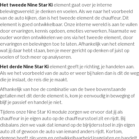
Het tweede Nine Star Ki
element gaat over je interne
belevingswereld: je denken en voelen. Als we naar het voorbeeld
van de auto kijken, dan is het tweede element de chauffeur. Dit
element is goed ontwikkelbaar. Onze interne wereld is aan te vullen
door ervaringen, kennis opdoen, emoties verwerken. Naarmate we
ouder worden ontwikkelen we ons via het tweede element, door
ervaringen en belevingen toe te laten. Afhankelijk van het element
wat jij daar hebt staan, ben je meer gericht op denken of juist op
voelen of toch meer op analyseren.
Het derde Nine Star Ki
element geeft je richting, je handelen aan.
Als we het voorbeeld van de auto er weer bij halen dan is dit de weg
die je inslaat, de reis die je maakt.
Afhankelijk van hoe de combinatie van de twee bovenstaande
getallen met dit derde element is, kom je eenvoudig in beweging of
blijf je passief en handel je niet.
Tijdens onze Nine Star Ki module zorgen we ervoor dat jij als
chauffeur in je eigen auto op de chauffeursstoel zit en rijdt. Bij
disbalans zien we vaak dat iemand op de bijrijdersstoel in zijn eigen
auto zit of gewoon de auto van iemand anders rijdt. Kortom,
degene heeft zijn vorm en ontwikkelbaarheid losgelaten en handelt