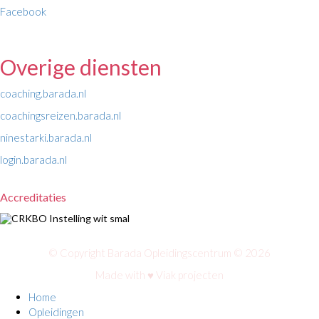
Facebook
Overige diensten
coaching.barada.nl
coachingsreizen.barada.nl
ninestarki.barada.nl
login.barada.nl
Accreditaties
© Copyright Barada Opleidingscentrum © 2026
Made with ♥
Viak projecten
Home
Opleidingen