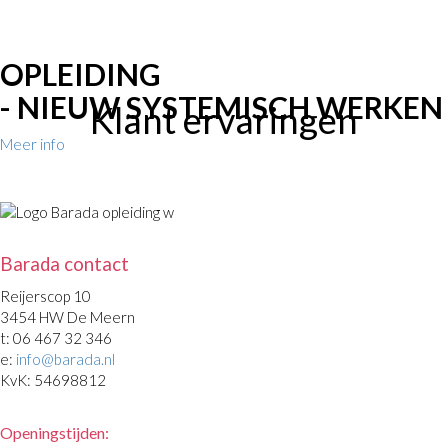
Systemisch Werken >
OPLEIDING
- NIEUW SYSTEMISCH WERKEN
Klant ervaringen
Meer info
Barada contact
Reijerscop 10
3454 HW De Meern
t: 06 467 32 346
e:
info@barada.nl
KvK: 54698812
Openingstijden: