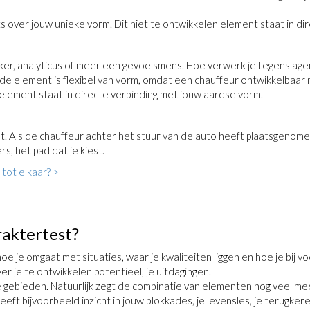
s over jouw unieke vorm. Dit niet te ontwikkelen element staat in di
enker, analyticus of meer een gevoelsmens. Hoe verwerk je tegenslage
element is flexibel van vorm, omdat een chauffeur ontwikkelbaar moe
 element staat in directe verbinding met jouw aardse vorm.
at. Als de chauffeur achter het stuur van de auto heeft plaatsgenomen,
rs, het pad dat je kiest.
 tot elkaar? >
raktertest?
, hoe je omgaat met situaties, waar je kwaliteiten liggen en hoe je b
r je te ontwikkelen potentieel, je uitdagingen.
gebieden. Natuurlijk zegt de combinatie van elementen nog veel me
ft bijvoorbeeld inzicht in jouw blokkades, je levensles, je terugker