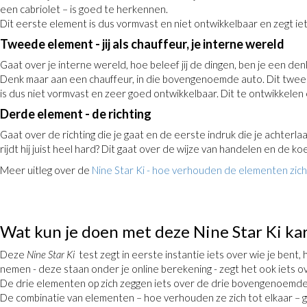
een cabriolet – is goed te herkennen.
Dit eerste element is dus vormvast en niet ontwikkelbaar en zegt iet
Tweede element - jij als chauffeur, je interne wereld
Gaat over je interne wereld, hoe beleef jij de dingen, ben je een d
Denk maar aan een chauffeur, in die bovengenoemde auto. Dit tweede 
is dus niet vormvast en zeer goed ontwikkelbaar. Dit te ontwikkelen
Derde element - de richting
Gaat over de richting die je gaat en de eerste indruk die je achterla
rijdt hij juist heel hard? Dit gaat over de wijze van handelen en de koe
Meer uitleg over de
Nine Star Ki - hoe verhouden de elementen zich
Wat kun je doen met deze Nine Star Ki ka
Deze
Nine Star Ki
test zegt in eerste instantie iets over wie je bent
nemen - deze staan onder je online berekening - zegt het ook iets ove
De drie elementen op zich zeggen iets over de drie bovengenoemde 
De combinatie van elementen – hoe verhouden ze zich tot elkaar – gee