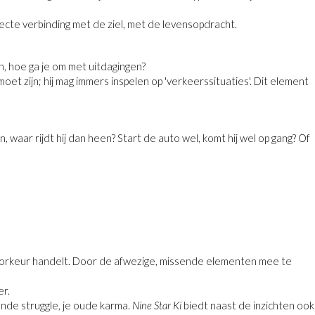
recte verbinding met de ziel, met de levensopdracht.
n, hoe ga je om met uitdagingen?
t zijn; hij mag immers inspelen op 'verkeerssituaties'. Dit element
 waar rijdt hij dan heen? Start de auto wel, komt hij wel op gang? Of
ij voorkeur handelt. Door de afwezige, missende elementen mee te
er.
ende struggle, je oude karma.
Nine Star Ki
biedt naast de inzichten ook