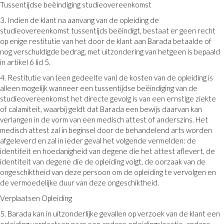
Tussentijdse beëindiging studieovereenkomst
3. Indien de klant na aanvang van de opleiding de
studieovereenkomst tussentijds beëindigt, bestaat er geen recht
op enige restitutie van het door de klant aan Barada betaalde of
nog verschuldigde bedrag, met uitzondering van hetgeen is bepaald
in artikel 6 lid 5.
4. Restitutie van (een gedeelte van) de kosten van de opleiding is
alleen mogelijk wanneer een tussentijdse beëindiging van de
studieovereenkomst het directe gevolg is van een ernstige ziekte
of calamiteit, waarbij geldt dat Barada een bewijs daarvan kan
verlangen in de vorm van een medisch attest of anderszins. Het
medisch attest zal in beginsel door de behandelend arts worden
afgeleverd en zal in ieder geval het volgende vermelden: de
identiteit en hoedanigheid van degene die het attest aflevert, de
identiteit van degene die de opleiding volgt, de oorzaak van de
ongeschiktheid van deze persoon om de opleiding te vervolgen en
de vermoedelijke duur van deze ongeschiktheid.
Verplaatsen Opleiding
5. Barada kan in uitzonderlijke gevallen op verzoek van de klant een
opleiding verplaatsen naar een andere opleidingslocatie, andere