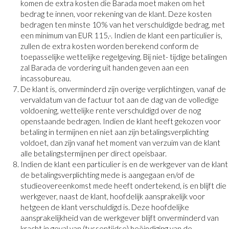
komen de extra kosten die Barada moet maken om het
bedrag te innen, voor rekening van de klant. Deze kosten
bedragen ten minste 10% van het verschuldigde bedrag, met
een minimum van EUR 115,-. Indien de klant een particulier is,
zullen de extra kosten worden berekend conform de
toepasselijke wettelijke regelgeving. Bij niet- tijdige betalingen
zal Barada de vordering uit handen geven aan een
incassobureau.
De klant is, onverminderd zijn overige verplichtingen, vanaf de
vervaldatum van de factuur tot aan de dag van de volledige
voldoening, wettelijke rente verschuldigd over de nog
openstaande bedragen. Indien de klant heeft gekozen voor
betaling in termijnen en niet aan zijn betalingsverplichting
voldoet, dan zijn vanaf het moment van verzuim van de klant
alle betalingstermijnen per direct opeisbaar.
Indien de klant een particulier is en de werkgever van de klant
de betalingsverplichting mede is aangegaan en/of de
studieovereenkomst mede heeft ondertekend, is en blijft die
werkgever, naast de klant, hoofdelijk aansprakelijk voor
hetgeen de klant verschuldigd is. Deze hoofdelijke
aansprakelijkheid van de werkgever blijft onverminderd van
kracht in geval van (tussentijdse) beëindiging van de