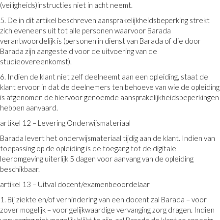
(veiligheids)instructies niet in acht neemt.
5. De in dit artikel beschreven aansprakelijkheidsbeperking strekt
zich eveneens uit tot alle personen waarvoor Barada
verantwoordelijk is (personen in dienst van Barada of die door
Barada zijn aangesteld voor de uitvoering van de
studieovereenkomst).
6. Indien de klant niet zelf deelneemt aan een opleiding, staat de
klant ervoor in dat de deelnemers ten behoeve van wie de opleiding
is afgenomen de hiervoor genoemde aansprakelijkheidsbeperkingen
hebben aanvaard.
artikel 12 – Levering Onderwijsmateriaal
Barada levert het onderwijsmateriaal tijdig aan de klant. Indien van
toepassing op de opleiding is de toegang tot de digitale
leeromgeving uiterlijk 5 dagen voor aanvang van de opleiding
beschikbaar.
artikel 13 – Uitval docent/examenbeoordelaar
1. Bij ziekte en/of verhindering van een docent zal Barada – voor
zover mogelijk – voor gelijkwaardige vervanging zorg dragen. Indien
vervanging niet mogelijk blijkt te zijn, zal Barada de klant zo spoedig