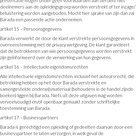
presentatie mogen onder geen voorwaarden aan derden/ niet
deelnemers aan de opleidingsgroep worden verstrekt of ter inzage/
beluistering worden aangeboden. Mocht hier sprake van zijn dan zal
Barada een passende actie ondernemen.
artikel 15 – Persoonsgegevens
Barada verwerkt de door de klant verstrekte persoonsgegevens in
overeenstemming met de privacy wetgeving. De klant garandeert
dat de betrokkenen van wie persoonsgegevens worden verstrekt
zijn geïnformeerd over de verwerking van hun gegevens.
artikel 16 – Intellectuele eigendomsrechten
Alle intellectuele eigendomsrechten, inclusief het auteursrecht, die
betrekking hebben op het door Barada verstrekte en
samengestelde onderwijsmateriaal (behoudens in de handel zijnde
boeken) liggen bij Barada. Niets uit deze uitgaven mag worden
verveelvoudigd en/of openbaar gemaakt zonder schriftelijke
toestemming van Barada.
artikel 17 – Businesspartners
Barada is gerechtigd een opleiding of gedeelten daarvan door een
businesspartner te laten verzorgen, in welk geval de