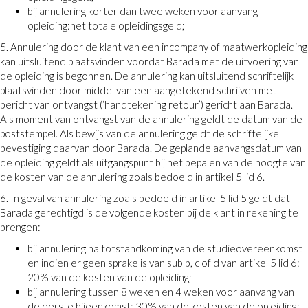
bij annulering korter dan twee weken voor aanvang
opleiding:het totale opleidingsgeld;
5. Annulering door de klant van een incompany of maatwerkopleiding
kan uitsluitend plaatsvinden voordat Barada met de uitvoering van
de opleiding is begonnen. De annulering kan uitsluitend schriftelijk
plaatsvinden door middel van een aangetekend schrijven met
bericht van ontvangst (‘handtekening retour’) gericht aan Barada.
Als moment van ontvangst van de annulering geldt de datum van de
poststempel. Als bewijs van de annulering geldt de schriftelijke
bevestiging daarvan door Barada. De geplande aanvangsdatum van
de opleiding geldt als uitgangspunt bij het bepalen van de hoogte van
de kosten van de annulering zoals bedoeld in artikel 5 lid 6.
6. In geval van annulering zoals bedoeld in artikel 5 lid 5 geldt dat
Barada gerechtigd is de volgende kosten bij de klant in rekening te
brengen:
bij annulering na totstandkoming van de studieovereenkomst
en indien er geen sprake is van sub b, c of d van artikel 5 lid 6:
20% van de kosten van de opleiding;
bij annulering tussen 8 weken en 4 weken voor aanvang van
de eerste bijeenkomst: 30% van de kosten van de opleiding;