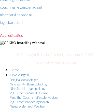
coachingsreizen.barada.nl
ninestarki.barada.nl
login.barada.nl
Accreditaties
© Copyright Barada Opleidingscentrum © 2026
Made with ♥
Viak projecten
Home
Opleidingen
Bekijk alle opleidingen
Nine Star Ki - Basis opleiding
Nine Star Ki - Jaar opleiding
Vijf Elementen Vitaliteitscoach
Feng Shui Coach en Lifestyle- Adviseur
Vijf Elementen Voedingscoach
Nieuw Systemisch Werken