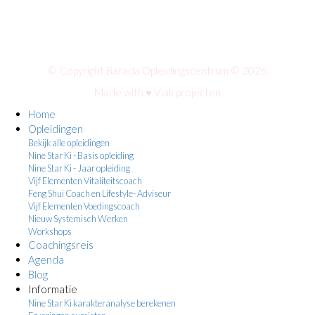
© Copyright Barada Opleidingscentrum © 2026
Made with ♥
Viak projecten
Home
Opleidingen
Bekijk alle opleidingen
Nine Star Ki - Basis opleiding
Nine Star Ki - Jaar opleiding
Vijf Elementen Vitaliteitscoach
Feng Shui Coach en Lifestyle- Adviseur
Vijf Elementen Voedingscoach
Nieuw Systemisch Werken
Workshops
Coachingsreis
Agenda
Blog
Informatie
Nine Star Ki karakteranalyse berekenen