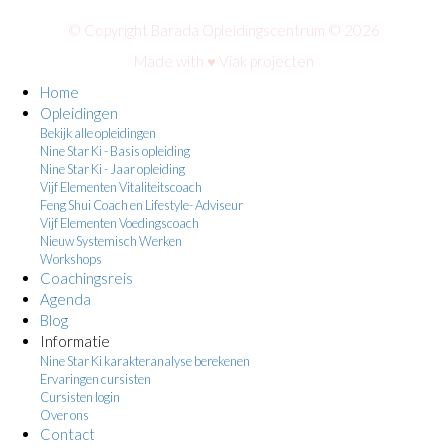
© Copyright Barada Opleidingscentrum © 2026
Made with ♥
Viak projecten
Home
Opleidingen
Bekijk alle opleidingen
Nine Star Ki - Basis opleiding
Nine Star Ki - Jaar opleiding
Vijf Elementen Vitaliteitscoach
Feng Shui Coach en Lifestyle- Adviseur
Vijf Elementen Voedingscoach
Nieuw Systemisch Werken
Workshops
Coachingsreis
Agenda
Blog
Informatie
Nine Star Ki karakteranalyse berekenen
Ervaringen cursisten
Cursisten login
Over ons
Contact